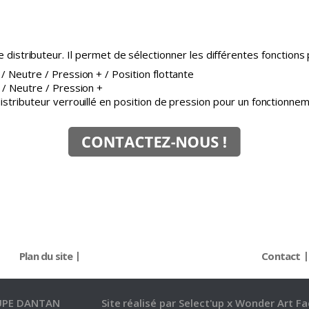
 distributeur. Il permet de sélectionner les différentes fonctions 
 / Neutre / Pression + / Position flottante
– / Neutre / Pression +
: distributeur verrouillé en position de pression pour un fonction
Plan du site
Contact
UPE DANTAN
Site réalisé par
Select'up
x
Wonder Art Fa