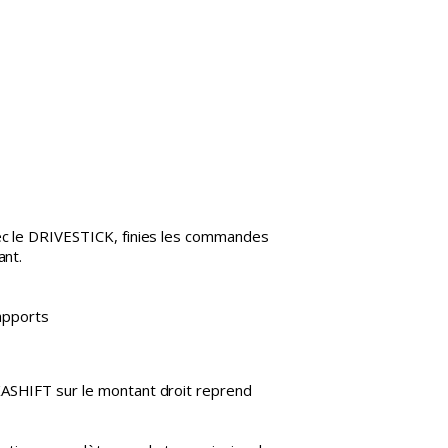
vec le DRIVESTICK, finies les commandes
ant.
apports
XASHIFT sur le montant droit reprend