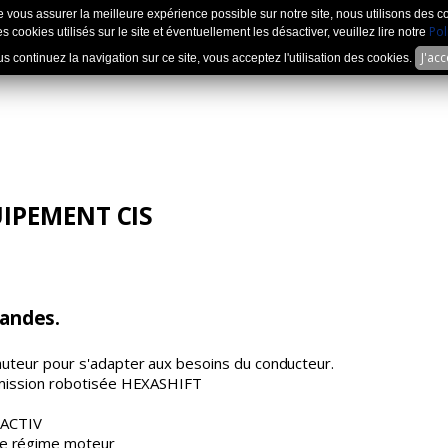
e vous assurer la meilleure expérience possible sur notre site, nous utilisons des c
Pol
s cookies utilisés sur le site et éventuellement les désactiver, veuillez lire notre
J'ac
us continuez la navigation sur ce site, vous acceptez l'utilisation des cookies.
UIPEMENT CIS
andes.
auteur pour s'adapter aux besoins du conducteur.
nsmission robotisée HEXASHIFT
XACTIV
de régime moteur