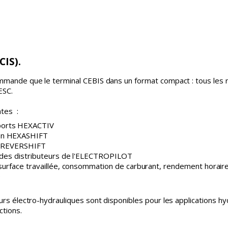
IS).
mande que le terminal CEBIS dans un format compact : tous les 
ESC.
ntes :
ports HEXACTIV
ion HEXASHIFT
le REVERSHIFT
n des distributeurs de l'ELECTROPILOT
 surface travaillée, consommation de carburant, rendement horair
e
s électro-hydrauliques sont disponibles pour les applications hyd
ctions.