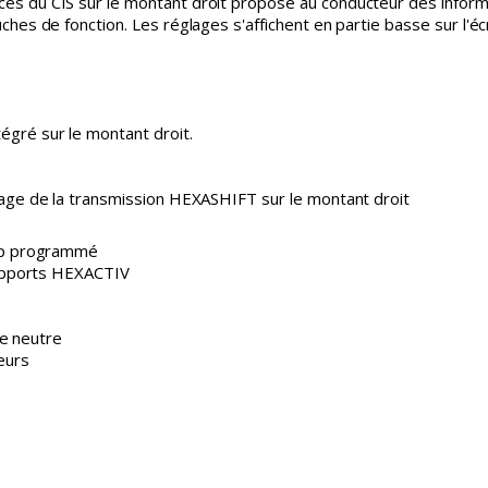
es du CIS sur le montant droit propose au conducteur des informa
ches de fonction. Les réglages s'affichent en partie basse sur l'écr
égré sur le montant droit.
chage de la transmission HEXASHIFT sur le montant droit
mp programmé
apports HEXACTIV
le neutre
teurs