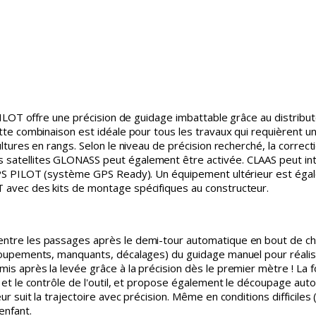
PILOT offre une précision de guidage imbattable grâce au distribu
tte combinaison est idéale pour tous les travaux qui requièrent 
ltures en rangs. Selon le niveau de précision recherché, la corre
atellites GLONASS peut également être activée. CLAAS peut inté
GPS PILOT (système GPS Ready). Un équipement ultérieur est égal
 avec des kits de montage spécifiques au constructeur.
tre les passages après le demi-tour automatique en bout de cham
oupements, manquants, décalages) du guidage manuel pour réaliser 
is après la levée grâce à la précision dès le premier mètre ! 
et le contrôle de l'outil, et propose également le découpage autom
 suit la trajectoire avec précision. Même en conditions difficiles (
enfant.