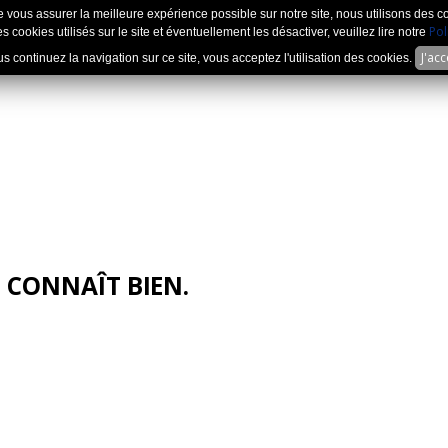
e vous assurer la meilleure expérience possible sur notre site, nous utilisons des c
Pol
s cookies utilisés sur le site et éventuellement les désactiver, veuillez lire notre
J'ac
us continuez la navigation sur ce site, vous acceptez l'utilisation des cookies.
 CONNAÎT BIEN.