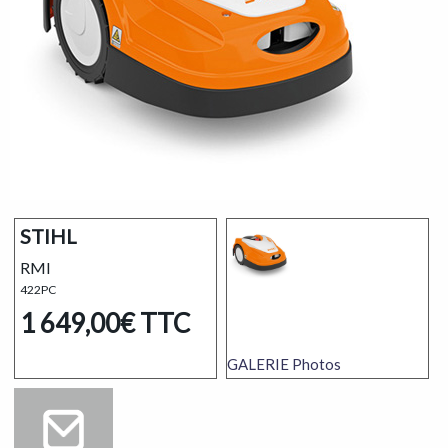
STIHL
RMI
422PC
1 649,00€
TTC
GALERIE
Photos