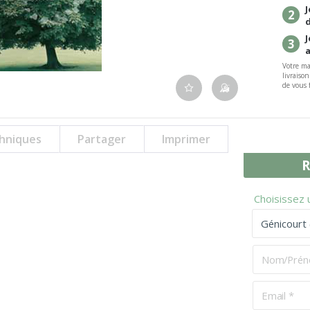
J
J
a
Votre ma
livraiso
de vous f
chniques
Partager
Imprimer
R
Choisissez 