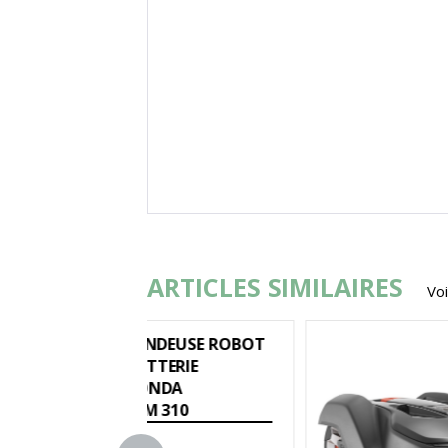
ARTICLES SIMILAIRES
Voi
NDEUSE ROBOT
Famil
ERIE
Gamm
NDA
Marq
 310
Modèl
5 1