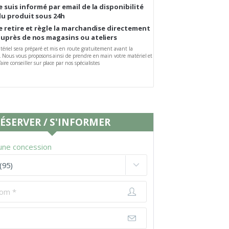
e suis informé par email de la disponibilité
du produit sous 24h
e retire et règle la marchandise directement
uprès de nos magasins ou ateliers
tériel sera préparé et mis en route gratuitement avant la
n. Nous vous proposons ainsi de prendre en main votre matériel et
aire conseiller sur place par nos spécialistes
ÉSERVER / S'INFORMER
une concession