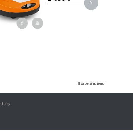
Boite à idées
ctory