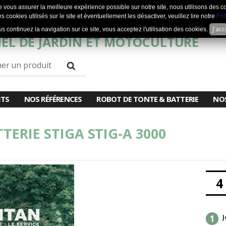
e vous assurer la meilleure expérience possible sur notre site, nous utilisons des c
Pol
s cookies utilisés sur le site et éventuellement les désactiver, veuillez lire notre
J'ac
us continuez la navigation sur ce site, vous acceptez l'utilisation des cookies.
EL DE JARDIN ET MOTOCULTURE
ITS
NOS RÉFÉRENCES
ROBOT DE TONTE & BATTERIE
NO
ERIE STIGA STIG-A 3000
4
J