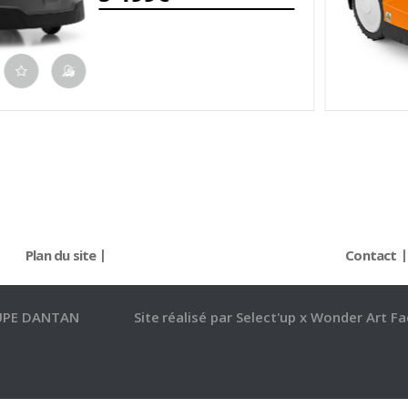
Plan du site
Contact
UPE DANTAN
Site réalisé par
Select'up
x
Wonder Art Fa