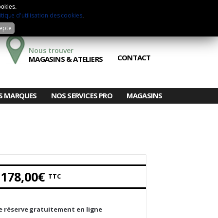
Mon compte
Sélection
Comparateur
ookies.
itique d'utilisation des cookies
.
cepte
Nous trouver
CONTACT
MAGASINS & ATELIERS
S MARQUES
NOS SERVICES PRO
MAGASINS
 178,00€
TTC
e réserve gratuitement en ligne